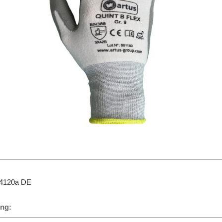
4120a DE
ung: